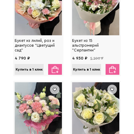
Букет из лилий, роз и
Букет из 15
диантусов "Цветущий
альстромерий
сад"
"Серпантин"
4 790 ₽
4 930 ₽
5 200 ₽
Купить в 1 клик
Купить в 1 клик