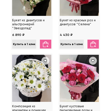
Букет из диантусов и
Букет из красных роз и
альстромерий
диантусов "Селена"
"Звездопад"
6 890 ₽
4 430 ₽
Купить в 1 клик
Купить в 1 клик
Композиция из
Букет кустовые
хризантем и ромашек
пионовидные розы и