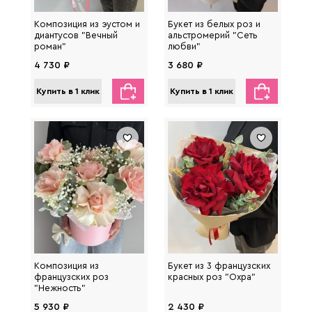
Композиция из эустом и
Букет из белых роз и
диантусов "Вечный
альстромерий "Сеть
роман"
любви"
4 730 ₽
3 680 ₽
Купить в 1 клик
Купить в 1 клик
Композиция из
Букет из 3 французских
французских роз
красных роз "Охра"
"Нежность"
5 930 ₽
2 430 ₽