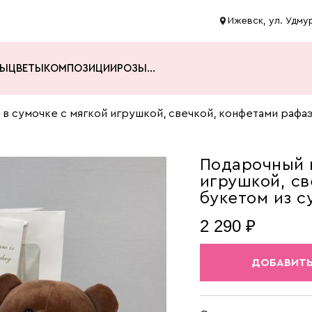
Ижевск, ул. Удмур
ТЫ
ЦВЕТЫ
КОМПОЗИЦИИ
РОЗЫ
...
в сумочке с мягкой игрушкой, свечкой, конфетами рафаэ
Подарочный н
игрушкой, св
букетом из с
2 290 ₽
ДОБАВИТЬ