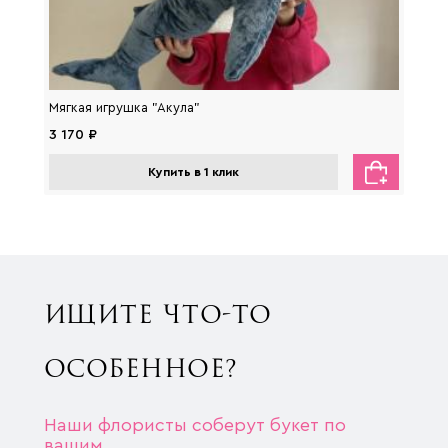
Мягкая игрушка "Акула"
Мягка
3 170 ₽
2 650
Купить в 1 клик
ИЩИТЕ ЧТО-ТО
ОСОБЕННОЕ?
Наши флористы соберут букет по
вашим