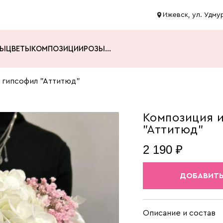
Ижевск, ул. Удмур
ТЫ
ЦВЕТЫ
КОМПОЗИЦИИ
РОЗЫ
...
и гипсофил "Аттитюд"
Композиция и
"Аттитюд"
2 190 ₽
ДОБАВИТЬ
Описание и состав